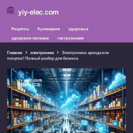
yiy-elec.com
Рецепты
Кулинария
здоровье
здоровое питание
гастрономия
Главная
электроника
Электроника: аренда или
покупка? Полный разбор для бизнеса
yiy-elec.com
13 фев 2026