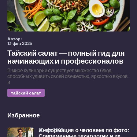
Автор:
13 фев 2026
Тайский салат — полный гид для
начинающих и профессионалов
В мире кулинарии существует множество блюд,
способных удивить своей свежестью, яркостью вкусов
и
тайский салат
Избранное
20 янв 2025
Информация о человеке по фото:
Современные технологии и их