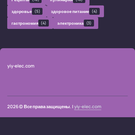
здоровье
(5)
здоровое питание
(4)
гастрономия
(4)
электроника
(3)
yiy-elec.com
2026 © Все права защищены. |
yiy-elec.com