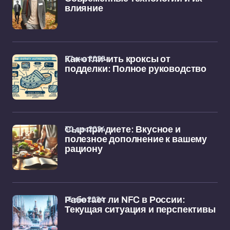
влияние
07 янв 2025
Как отличить кроксы от
подделки: Полное руководство
30 дек 2024
Сыр при диете: Вкусное и
полезное дополнение к вашему
рациону
16 дек 2024
Работает ли NFC в России:
Текущая ситуация и перспективы