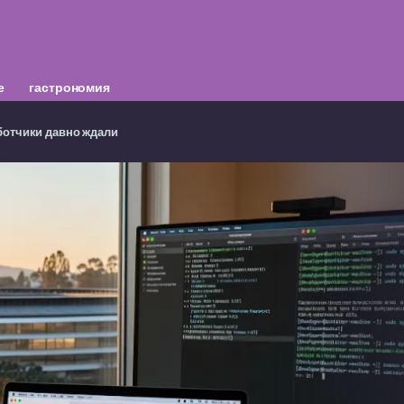
е
гастрономия
аботчики давно ждали