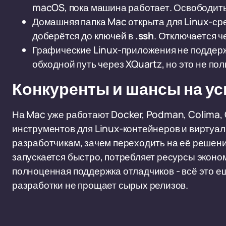
macOS, пока машина работает. Освободить
Домашняя папка Mac открыта для Linux-ср
доберётся до ключей в
.ssh
. Отключается 
Графические Linux-приложения не поддерж
обходной путь через XQuartz, но это не п
Конкуренты и шансы на ус
На Mac уже работают Docker, Podman, Colima,
инструментов для Linux-контейнеров и виртуа
разработчикам, зачем переходить на её решен
запускается быстро, потребляет ресурсы эконо
полноценная поддержка отладчиков - всё это е
разработки не прощает сырых релизов.