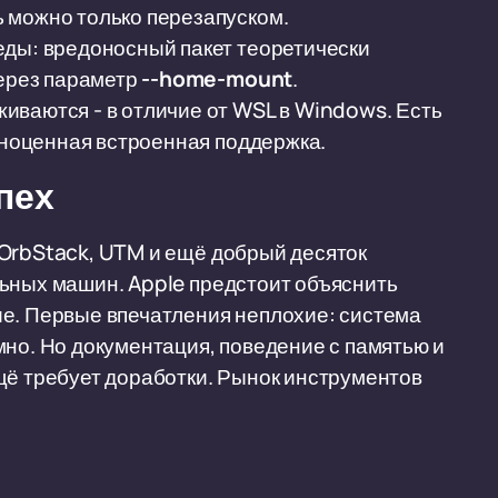
 можно только перезапуском.
еды: вредоносный пакет теоретически
через параметр
--home-mount
.
иваются - в отличие от WSL в Windows. Есть
олноценная встроенная поддержка.
пех
 OrbStack, UTM и ещё добрый десяток
льных машин. Apple предстоит объяснить
ие. Первые впечатления неплохие: система
мно. Но документация, поведение с памятью и
щё требует доработки. Рынок инструментов