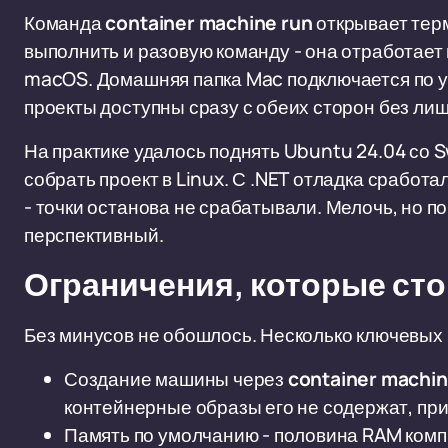
Команда
container machine run
открывает тер
выполнить и разовую команду - она отработает 
macOS. Домашняя папка Mac подключается по у
проекты доступны сразу с обеих сторон без лиш
На практике удалось поднять Ubuntu 24.04 со S
собрать проект в Linux. С .NET отладка сработ
- точки останова не срабатывали. Мелочь, но п
перспективный.
Ограничения, которые сто
Без минусов не обошлось. Несколько ключевых
Создание машины через
container machin
контейнерные образы его не содержат, прид
Память по умолчанию - половина RAM комп