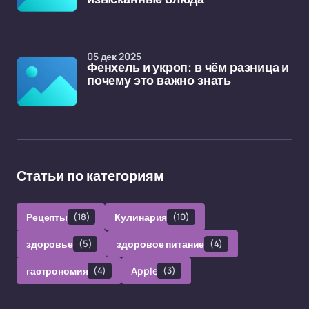
05 дек 2025
Фенхель и укроп: в чём разница и
почему это важно знать
Статьи по категориям
Рецепты
(18)
Кулинария
(10)
здоровье
(5)
здоровое питание
(4)
гастрономия
(4)
Apple
(3)