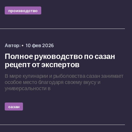
производство
Автор:
10 фев 2026
Полное руководство по сазан
рецепт от экспертов
В мире кулинарии и рыболовства сазан занимает
особое место благодаря своему вкусу и
универсальности в
сазан