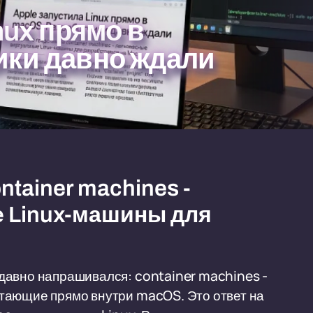
nux прямо в
ики давно ждали
tainer machines -
 Linux-машины для
давно напрашивался: container machines -
тающие прямо внутри macOS. Это ответ на