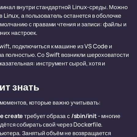
минал внутри стандартной Linux-среды. Можно
в Linux, а пользователь останется в оболочке
молчанию с правами чтения и записи: файлы и
них настроек.
wift, подключиться к машине из VS Code и
ала полностью. Со Swift возникли шероховатости
оказательная: инструмент сырой, хотя и
ит знать
 моментов, которые важно учитывать:
e create
требует образа с
/sbin/init
- многие
ётся собирать свой через Dockerfile.
ьютера. Занятый объём не возвращается