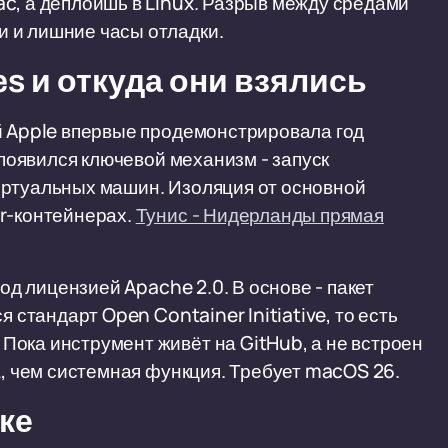
c, а деплоишь в Linux. Разрыв между средами
 и лишние часы отладки.
es и откуда они взялись
й Apple впервые продемонстрировала год
 появился ключевой механизм - запуск
иртуальных машин. Изоляция от основной
er-контейнерах.
Тунис - Нидерланды прямая
под лицензией Apache 2.0. В основе - пакет
я стандарт Open Container Initiative, то есть
ока инструмент живёт на GitHub, а не встроен
а, чем системная функция. Требует macOS 26.
ике