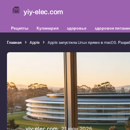
yiy-elec.com
Рецепты
Кулинария
здоровье
здоровое питани
Главная
Apple
Apple запустила Linux прямо в macOS. Разр
yiy-elec.com
21 июн 2026