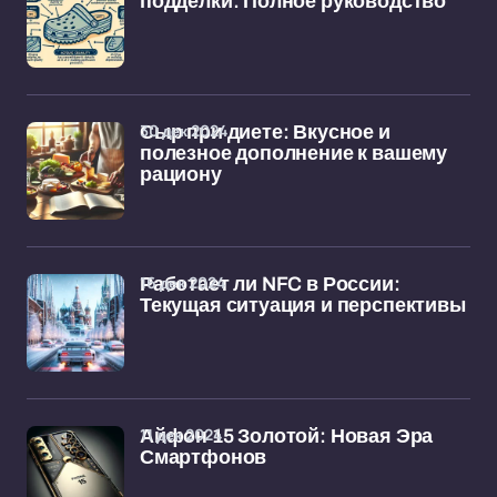
подделки: Полное руководство
30 дек 2024
Сыр при диете: Вкусное и
полезное дополнение к вашему
рациону
16 дек 2024
Работает ли NFC в России:
Текущая ситуация и перспективы
11 дек 2024
Айфон 15 Золотой: Новая Эра
Смартфонов