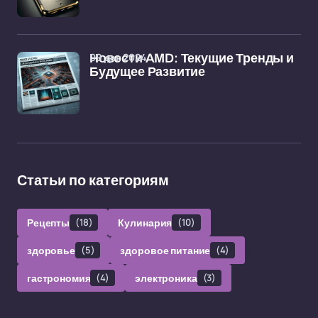
09 дек 2024
Новости AMD: Текущие Тренды и
Будущее Развитие
Статьи по категориям
Рецепты
(18)
Кулинария
(10)
здоровье
(5)
здоровое питание
(4)
гастрономия
(4)
электроника
(3)