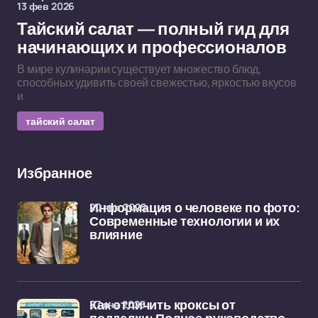
13 фев 2026
Тайский салат — полный гид для
начинающих и профессионалов
В мире кулинарии существует множество блюд,
способных удивить своей свежестью, яркостью вкусов
и
тайский салат
Избранное
20 янв 2025
Информация о человеке по фото:
Современные технологии и их
влияние
07 янв 2025
Как отличить кроксы от