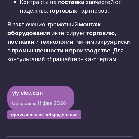
Контракты на
поставки
запчастей от
надежных
торговых
партнеров.
В заключение, грамотный
монтаж
оборудования
интегрирует
торговлю
,
поставки
и
технологии
, минимизируя риски
в
промышленности
и
производстве
. Для
консультаций обращайтесь к экспертам.
yiy-elec.com
11 фев 2026
Обновлено
промышленное оборудование