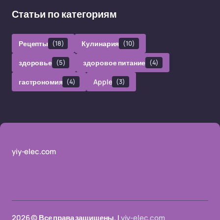
Статьи по категориям
Рецепты
(18)
Кулинария
(10)
здоровье
(5)
здоровое питание
(4)
гастрономия
(4)
Apple
(3)
yiy-elec.com
2026 © Все права защищены. |
yiy-elec.com