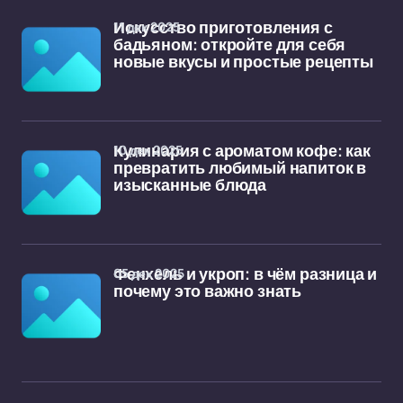
11 дек 2025
Искусство приготовления с
бадьяном: откройте для себя
новые вкусы и простые рецепты
10 дек 2025
Кулинария с ароматом кофе: как
превратить любимый напиток в
изысканные блюда
05 дек 2025
Фенхель и укроп: в чём разница и
почему это важно знать