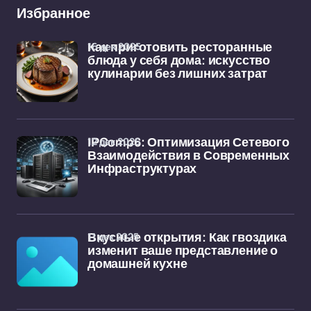
Избранное
16 дек 2025
Как приготовить ресторанные
блюда у себя дома: искусство
кулинарии без лишних затрат
12 дек 2025
IPComp6: Оптимизация Сетевого
Взаимодействия в Современных
Инфраструктурах
11 дек 2025
Вкусные открытия: Как гвоздика
изменит ваше представление о
домашней кухне