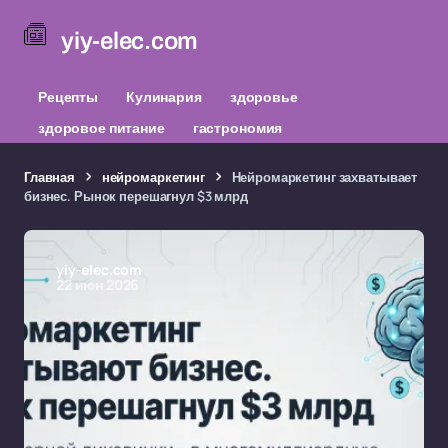
yiy-elec.com
Рецепты
Кулинария
здоровье
здоровое питание
гастрономия
Главная
нейромаркетинг
Нейромаркетинг захватывает
бизнес. Рынок перешагнул $3 млрд
yiy-elec.com
22 июн 2026