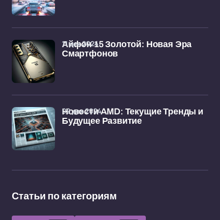
11 дек 2024
Айфон 15 Золотой: Новая Эра
Смартфонов
09 дек 2024
Новости AMD: Текущие Тренды и
Будущее Развитие
Статьи по категориям