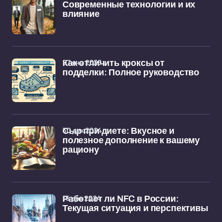
Современные технологии и их
влияние
07 янв 2025
Как отличить кроксы от
подделки: Полное руководство
30 дек 2024
Сыр при диете: Вкусное и
полезное дополнение к вашему
рациону
16 дек 2024
Работает ли NFC в России:
Текущая ситуация и перспективы