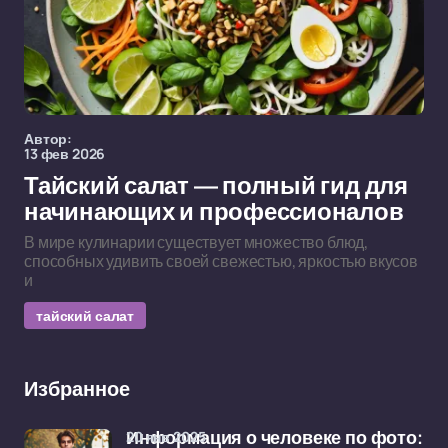
Автор:
13 фев 2026
Тайский салат — полный гид для
начинающих и профессионалов
В мире кулинарии существует множество блюд,
способных удивить своей свежестью, яркостью вкусов
и
тайский салат
Избранное
20 янв 2025
Информация о человеке по фото: