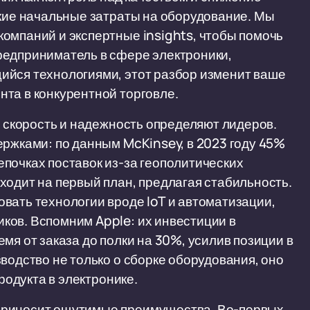
окие начальные затраты на оборудование. Мы
омпаний и экспертные insights, чтобы помочь
редприниматель в сфере электроники,
ийся технологиями, этот разбор изменит ваше
та в конкурентной торговле.
е скорость и надежность определяют лидеров.
ержками: по данным McKinsey, в 2023 году 45%
почках поставок из-за геополитических
ходит на первый план, предлагая стабильность.
вать технологии вроде IoT и автоматизации,
ков. Вспомним Apple: их инвестиции в
мя от заказа до полки на 30%, усилив позиции в
водство не только о сборке оборудования, оно
продукта в электронике.
приносит ощутимые преимущества. Во-первых,