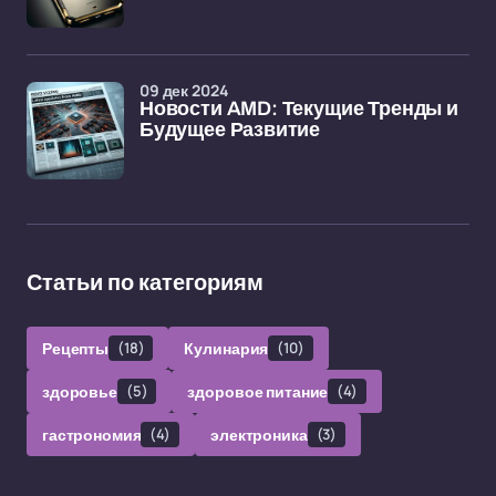
09 дек 2024
Новости AMD: Текущие Тренды и
Будущее Развитие
Статьи по категориям
Рецепты
(18)
Кулинария
(10)
здоровье
(5)
здоровое питание
(4)
гастрономия
(4)
электроника
(3)