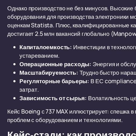
Однако производство не без минусов. Высокие 
оборудования для производства электроники мо
оценкам Statista. Плюс, квалифицированные 
достигает 2.5 млн вакансий глобально (Manpo
Капиталоемкость:
Инвестиции в технологи
устареванием.
Операционные расходы:
Энергия и обслу
Масштабируемость:
Трудно быстро наращ
Регуляторные барьеры:
В ЕС compliance
затрат.
Зависимость от сырья:
Волатильность це
Кейс Boeing с 737 MAX иллюстрирует: спешка в 
проблем с оборудованием и технологиями.
Кейс-стади: как производ