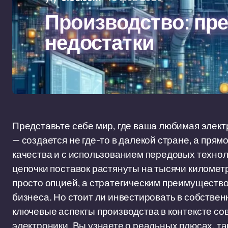
Производство: пр
недостатки
Представьте себе мир, где ваша любимая элек
— создается не где-то в далекой стране, а прям
качества и с использованием передовых техноло
цепочки поставок растянуты на тысячи километр
просто опцией, а стратегическим преимуществ
бизнеса. Но стоит ли инвестировать в собстве
ключевые аспекты производства в контексте с
электроники. Вы узнаете о реальных плюсах, та