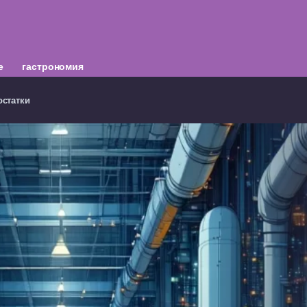
е
гастрономия
остатки