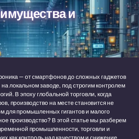
еимущества и
троника — от смартфонов до сложных гаджетов
о на локальном заводе, под строгим контролем
гий. В эпоху глобальной торговли, когда
ов, производство на месте становится не
ом для промышленных гигантов и малого
нное производство? В этой статье мы разберем
овременной промышленности, торговли и
ких как контроль над качеством и снижение