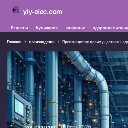
yiy-elec.com
Рецепты
Кулинария
здоровье
здоровое питани
Главная
производство
Производство: преимущества и нед
yiy-elec.com
10 фев 2026