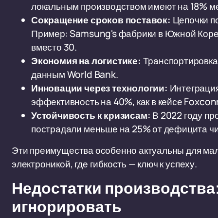
локальным производством имеют на 18% ме
Сокращение сроков поставок:
Цепочки по
Пример: Samsung's фабрики в Южной Корее
вместо 30.
Экономия на логистике:
Транспортировка 
данным World Bank.
Инновации через технологии:
Интеграция
эффективность на 40%, как в кейсе Foxcon
Устойчивость к кризисам:
В 2022 году п
пострадали меньше на 25% от дефицита чи
Эти преимущества особенно актуальны для мало
электроникой, где гибкость — ключ к успеху.
Недостатки производства:
игнорировать