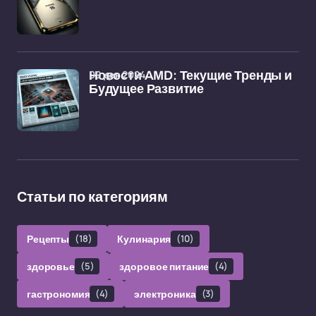
09 дек 2024
Новости AMD: Текущие Тренды и
Будущее Развитие
Статьи по категориям
Рецепты
(18)
Кулинария
(10)
здоровье
(5)
здоровое питание
(4)
гастрономия
(4)
электроника
(3)