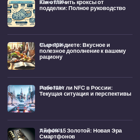
07 янв 2025
Как отличить кроксы от
подделки: Полное руководство
30 дек 2024
Сыр при диете: Вкусное и
полезное дополнение к вашему
рациону
16 дек 2024
Работает ли NFC в России:
Текущая ситуация и перспективы
11 дек 2024
Айфон 15 Золотой: Новая Эра
Смартфонов