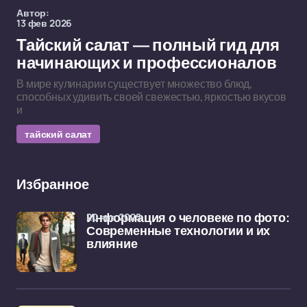
Автор:
13 фев 2026
Тайский салат — полный гид для
начинающих и профессионалов
В мире кулинарии существует множество блюд,
способных удивить своей свежестью, яркостью вкусов
и
тайский салат
Избранное
20 янв 2025
Информация о человеке по фото:
Современные технологии и их
влияние