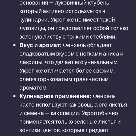
основания — луковичный клубень,
который активно используется в
кулинарии. Укроп же не имеет такой
луковицы, он представляет собой только
зелёную листву с тонкими стеблями.
Вкус и аромат:
Фенхель обладает
сладковатым вкусом с нотками аниса и
лакрицы, что делает его уникальным.
Укроп же отличается более свежим,
слегка горьковатым травянистым
ароматом.
Кулинарное применение:
Фенхель
часто используют как овощ, а его листья
и семена — как специи. Укроп обычно
применяется только зелёные листья и
зонтики цветов, которые придают