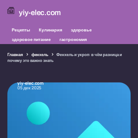
yiy-elec.com
Рецепты
Кулинария
здоровье
здоровое питание
гастрономия
Главная
фенхель
Фенхель и укроп: в чём разница и
почему это важно знать
yiy-elec.com
05 дек 2025