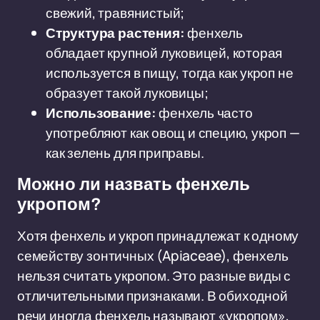
свежий, травянистый;
Структура растения:
фенхель
обладает крупной луковицей, которая
используется в пищу, тогда как укроп не
образует такой луковицы;
Использование:
фенхель часто
употребляют как овощ и специю, укроп —
как зелень для приправы.
Можно ли назвать фенхель
укропом?
Хотя фенхель и укроп принадлежат к одному
семейству зонтичных (Apiaceae), фенхель
нельзя считать укропом. Это разные виды с
отличительными признаками. В обиходной
речи иногда фенхель называют «укропом»,