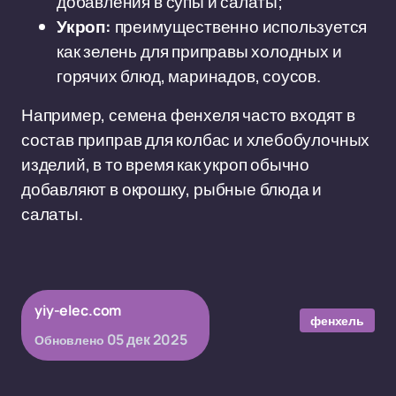
добавления в супы и салаты;
Укроп:
преимущественно используется
как зелень для приправы холодных и
горячих блюд, маринадов, соусов.
Например, семена фенхеля часто входят в
состав приправ для колбас и хлебобулочных
изделий, в то время как укроп обычно
добавляют в окрошку, рыбные блюда и
салаты.
yiy-elec.com
фенхель
05 дек 2025
Обновлено