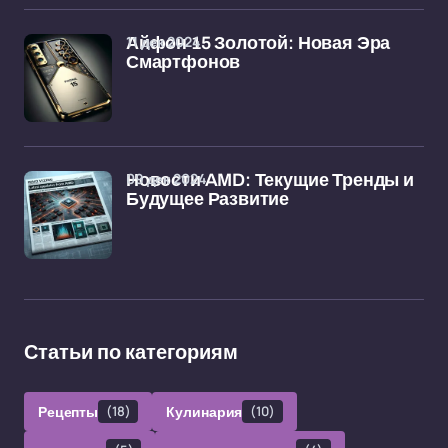
11 дек 2024
Айфон 15 Золотой: Новая Эра
Смартфонов
09 дек 2024
Новости AMD: Текущие Тренды и
Будущее Развитие
Статьи по категориям
Рецепты
(18)
Кулинария
(10)