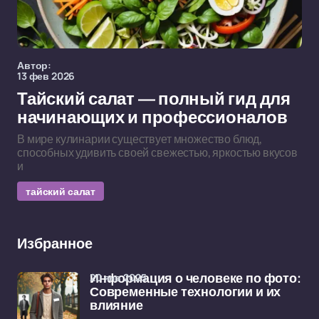
Автор:
13 фев 2026
Тайский салат — полный гид для
начинающих и профессионалов
В мире кулинарии существует множество блюд,
способных удивить своей свежестью, яркостью вкусов
и
тайский салат
Избранное
20 янв 2025
Информация о человеке по фото:
Современные технологии и их
влияние