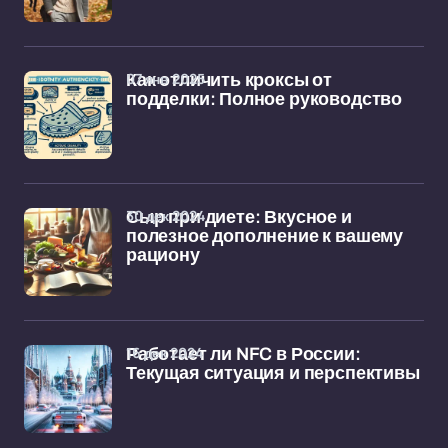
07 янв 2025
Как отличить кроксы от
подделки: Полное руководство
30 дек 2024
Сыр при диете: Вкусное и
полезное дополнение к вашему
рациону
16 дек 2024
Работает ли NFC в России:
Текущая ситуация и перспективы