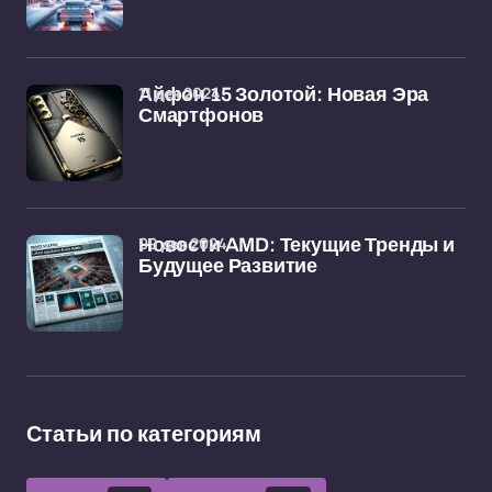
11 дек 2024
Айфон 15 Золотой: Новая Эра
Смартфонов
09 дек 2024
Новости AMD: Текущие Тренды и
Будущее Развитие
Статьи по категориям