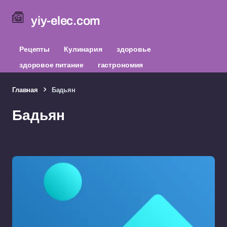
yiy-elec.com
Рецепты
Кулинария
здоровье
здоровое питание
гастрономия
Главная
Бадьян
Бадьян