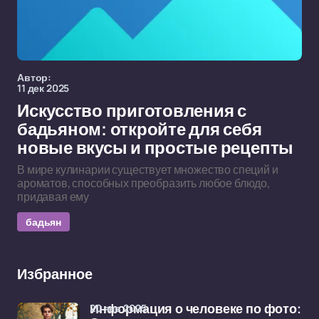
Автор:
11 дек 2025
Искусство приготовления с
бадьяном: откройте для себя
новые вкусы и простые рецепты
В мире кулинарии существует множество специй и
ароматов, способных преобразить любое блюдо,
придавая ему
бадьян
Избранное
20 янв 2025
Информация о человеке по фото: