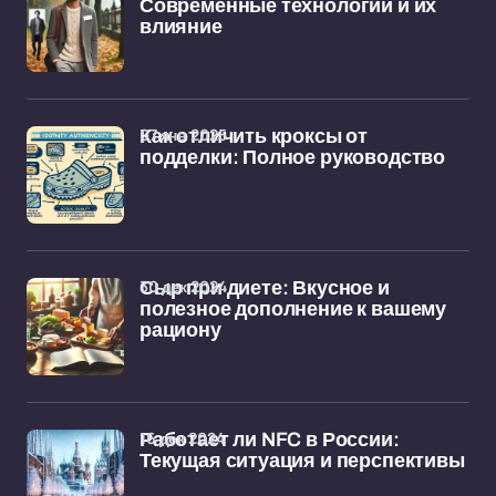
Современные технологии и их
влияние
07 янв 2025
Как отличить кроксы от
подделки: Полное руководство
30 дек 2024
Сыр при диете: Вкусное и
полезное дополнение к вашему
рациону
16 дек 2024
Работает ли NFC в России:
Текущая ситуация и перспективы